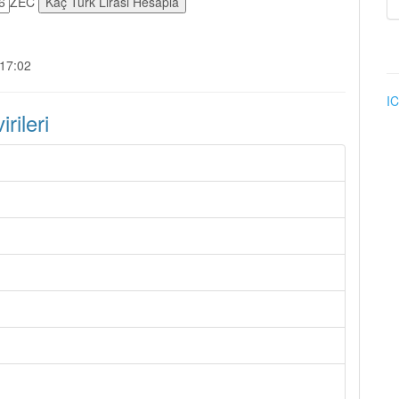
ZEC
:17:02
IC
ileri