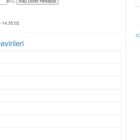
BTC
e 14:35:02
IC
irileri