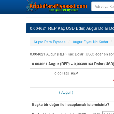
0.004621 REP Kaç USD Eder, Augur Dolar Dö
Kripto Para Piyasası
Augur Fiyatı Ne Kadar
0.004621 Augur (REP) Kaç Dolar (USD) eder en son gü
0.004621 Augur (REP) = 0,00388164 Dolar (USD
0.004621 REP
( Augur )
Başka bir değer ile hesaplamak istermisiniz?