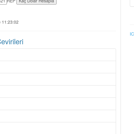
REP
e 11:23:02
IC
irileri