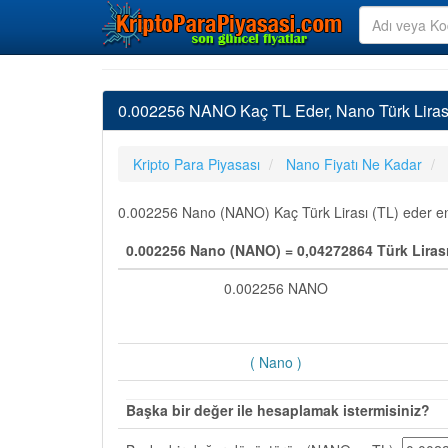
0.002256 NANO Kaç TL Eder, Nano Türk Liras
Kripto Para Piyasası
Nano Fiyatı Ne Kadar
0.002256 Nano (NANO) Kaç Türk Lirası (TL) eder en s
0.002256 Nano (NANO) = 0,04272864 Türk Lirası
0.002256 NANO
( Nano )
Başka bir değer ile hesaplamak istermisiniz?