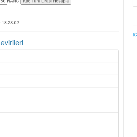
NANO
e 18:23:02
IC
irileri