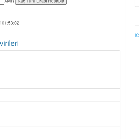
XMR
i 01:53:02
IC
rileri