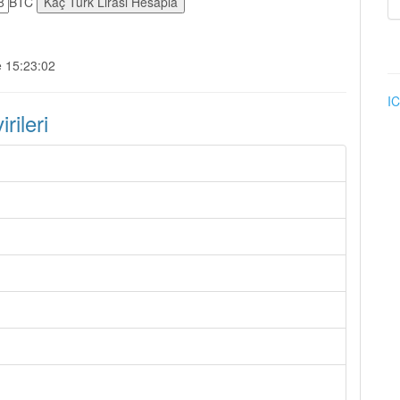
BTC
e 15:23:02
IC
ileri