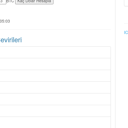
BTC
:05:03
IC
irileri