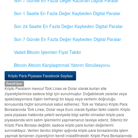
Son 7 Günde En Fazla Değer Kazanan Digital Paralar
Son 1 Saatte En Fazla Değer Kaybeden Digital Paralar
Son 24 Saatte En Fazla Değer Kaybeden Digital Paralar
Son 7 Günde En Fazla Değer Kaybeden Digital Paralar
Vadeli Bitcoin İşlemleri Fiyat Takibi
Bitcoin Altcoin Karşılaştırmalı Yatırım Simülasyonu
Kripto Para Piyasası Facebook Sayfası
Önemli Uyarı
Kripto Paraların mevcut Türk Lirası ve Dolar olarak kurları site
ziyaretçilerimize sadece bilgi için sunulmuştur. Doğabilecek zararlar veya
spekülasyonlara ilişkin herhangi bir kayıp veya verilerin doğruluğu
konusunda hiçbir sorumluluk kabul edilemez. Türk ve Yabancı Kripto Para
Borsalarında Türk Lirası, Dolar veya Euro olarak fiyatları farklı olabilir. Kripto
para piyasası hakkında yeterli seviyede bilgi sahibi olmadan kripto para
piyasasında alım satım işlemlerini yapmamanızı tavsiye ederiz. Sitemiz bir
Kripto Para Borsası değildir, sadece kripto para kurları değerlerini
sunmaktayız. Verilen tanıtıcı bilgiler ışığında kripto para borsalarında işlem
yapmak tamamen ziyaretçinin kendi inisiatifindedir. Kripto Para Borsalarında