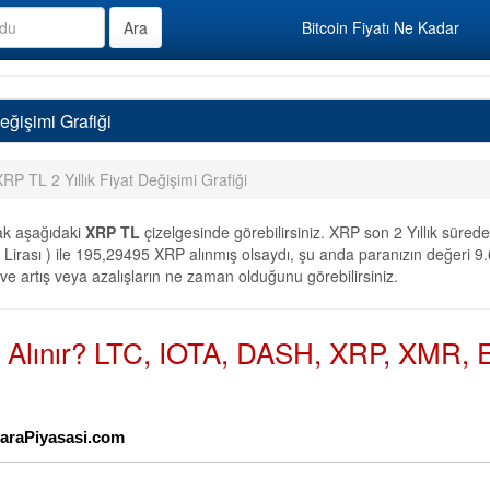
Bitcoin Fiyatı Ne Kadar
eğişimi Grafiği
XRP TL 2 Yıllık Fiyat Değişimi Grafiği
ak aşağıdaki
XRP TL
çizelgesinde görebilirsiniz. XRP son 2 Yıllık süred
Lirası ) ile 195,29495 XRP alınmış olsaydı, şu anda paranızın değeri 9.6
 ve artış veya azalışların ne zaman olduğunu görebilirsiniz.
n Alınır? LTC, IOTA, DASH, XRP, XMR, E
oParaPiyasasi.com