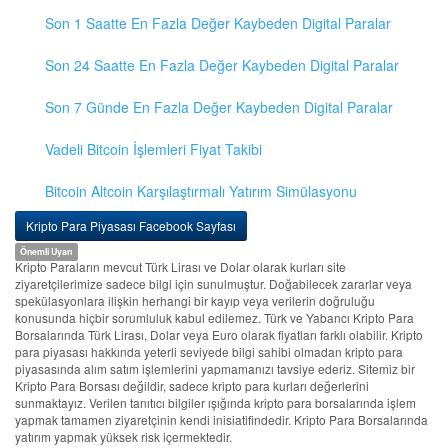
Son 1 Saatte En Fazla Değer Kaybeden Digital Paralar
Son 24 Saatte En Fazla Değer Kaybeden Digital Paralar
Son 7 Günde En Fazla Değer Kaybeden Digital Paralar
Vadeli Bitcoin İşlemleri Fiyat Takibi
Bitcoin Altcoin Karşılaştırmalı Yatırım Simülasyonu
Kripto Para Piyasası Facebook Sayfası
Önemli Uyarı
Kripto Paraların mevcut Türk Lirası ve Dolar olarak kurları site
ziyaretçilerimize sadece bilgi için sunulmuştur. Doğabilecek zararlar veya
spekülasyonlara ilişkin herhangi bir kayıp veya verilerin doğruluğu
konusunda hiçbir sorumluluk kabul edilemez. Türk ve Yabancı Kripto Para
Borsalarında Türk Lirası, Dolar veya Euro olarak fiyatları farklı olabilir. Kripto
para piyasası hakkında yeterli seviyede bilgi sahibi olmadan kripto para
piyasasında alım satım işlemlerini yapmamanızı tavsiye ederiz. Sitemiz bir
Kripto Para Borsası değildir, sadece kripto para kurları değerlerini
sunmaktayız. Verilen tanıtıcı bilgiler ışığında kripto para borsalarında işlem
yapmak tamamen ziyaretçinin kendi inisiatifindedir. Kripto Para Borsalarında
yatırım yapmak yüksek risk içermektedir.