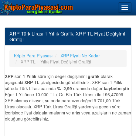
XRP Türk Lirası 1 Yıllık Grafik, XRP TL Fiyat Değişimi
Grafiği
Kripto Para Piyasası
XRP Fiyatı Ne Kadar
XRP TL 1 Yıllık Fiyat Değişimi Grafiği
XRP
son
1 Yıllık
süre için değer değişimini
grafik
olarak
aşağıdaki
XRP TL
çizelgesinde görebilirsiniz. XRP son 1 Yıllık
sürede Türk Lirası bazında
% -2,99
oranında değer
kaybetmiştir
.
Eğer 1 Yıl önce 10.000 TL ( On Bin Türk Lirası ) ile 196,47099
XRP alınmış olsaydı, şu anda paranızın değeri 9.701,00 Türk
Lirası olacaktı. XRP Türk Lirası Grafiği yardımıyla geçen süre
içerisinde fiyat dalgalanmalarını ve artış veya azalışların ne zaman
olduğunu görebilirsiniz.