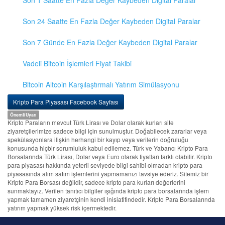
Son 1 Saatte En Fazla Değer Kaybeden Digital Paralar
Son 24 Saatte En Fazla Değer Kaybeden Digital Paralar
Son 7 Günde En Fazla Değer Kaybeden Digital Paralar
Vadeli Bitcoin İşlemleri Fiyat Takibi
Bitcoin Altcoin Karşılaştırmalı Yatırım Simülasyonu
Kripto Para Piyasası Facebook Sayfası
Önemli Uyarı
Kripto Paraların mevcut Türk Lirası ve Dolar olarak kurları site
ziyaretçilerimize sadece bilgi için sunulmuştur. Doğabilecek zararlar veya
spekülasyonlara ilişkin herhangi bir kayıp veya verilerin doğruluğu
konusunda hiçbir sorumluluk kabul edilemez. Türk ve Yabancı Kripto Para
Borsalarında Türk Lirası, Dolar veya Euro olarak fiyatları farklı olabilir. Kripto
para piyasası hakkında yeterli seviyede bilgi sahibi olmadan kripto para
piyasasında alım satım işlemlerini yapmamanızı tavsiye ederiz. Sitemiz bir
Kripto Para Borsası değildir, sadece kripto para kurları değerlerini
sunmaktayız. Verilen tanıtıcı bilgiler ışığında kripto para borsalarında işlem
yapmak tamamen ziyaretçinin kendi inisiatifindedir. Kripto Para Borsalarında
yatırım yapmak yüksek risk içermektedir.