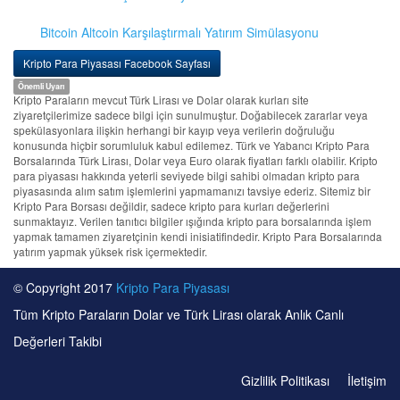
Bitcoin Altcoin Karşılaştırmalı Yatırım Simülasyonu
Kripto Para Piyasası Facebook Sayfası
Önemli Uyarı
Kripto Paraların mevcut Türk Lirası ve Dolar olarak kurları site
ziyaretçilerimize sadece bilgi için sunulmuştur. Doğabilecek zararlar veya
spekülasyonlara ilişkin herhangi bir kayıp veya verilerin doğruluğu
konusunda hiçbir sorumluluk kabul edilemez. Türk ve Yabancı Kripto Para
Borsalarında Türk Lirası, Dolar veya Euro olarak fiyatları farklı olabilir. Kripto
para piyasası hakkında yeterli seviyede bilgi sahibi olmadan kripto para
piyasasında alım satım işlemlerini yapmamanızı tavsiye ederiz. Sitemiz bir
Kripto Para Borsası değildir, sadece kripto para kurları değerlerini
sunmaktayız. Verilen tanıtıcı bilgiler ışığında kripto para borsalarında işlem
yapmak tamamen ziyaretçinin kendi inisiatifindedir. Kripto Para Borsalarında
yatırım yapmak yüksek risk içermektedir.
© Copyright 2017
Kripto Para Piyasası
Tüm Kripto Paraların Dolar ve Türk Lirası olarak Anlık Canlı
Değerleri Takibi
Gizlilik Politikası
İletişim