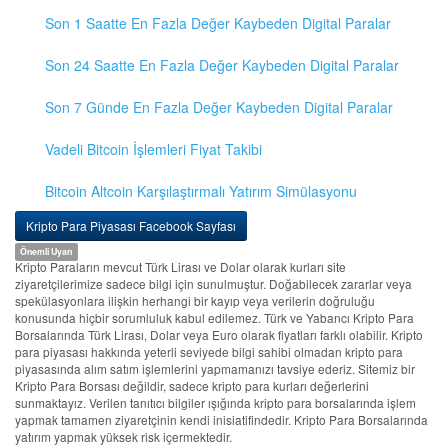
Son 1 Saatte En Fazla Değer Kaybeden Digital Paralar
Son 24 Saatte En Fazla Değer Kaybeden Digital Paralar
Son 7 Günde En Fazla Değer Kaybeden Digital Paralar
Vadeli Bitcoin İşlemleri Fiyat Takibi
Bitcoin Altcoin Karşılaştırmalı Yatırım Simülasyonu
Kripto Para Piyasası Facebook Sayfası
Önemli Uyarı
Kripto Paraların mevcut Türk Lirası ve Dolar olarak kurları site
ziyaretçilerimize sadece bilgi için sunulmuştur. Doğabilecek zararlar veya
spekülasyonlara ilişkin herhangi bir kayıp veya verilerin doğruluğu
konusunda hiçbir sorumluluk kabul edilemez. Türk ve Yabancı Kripto Para
Borsalarında Türk Lirası, Dolar veya Euro olarak fiyatları farklı olabilir. Kripto
para piyasası hakkında yeterli seviyede bilgi sahibi olmadan kripto para
piyasasında alım satım işlemlerini yapmamanızı tavsiye ederiz. Sitemiz bir
Kripto Para Borsası değildir, sadece kripto para kurları değerlerini
sunmaktayız. Verilen tanıtıcı bilgiler ışığında kripto para borsalarında işlem
yapmak tamamen ziyaretçinin kendi inisiatifindedir. Kripto Para Borsalarında
yatırım yapmak yüksek risk içermektedir.