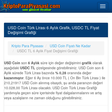
USD Coin Türk Lirası 6 Aylık Grafik, USDC TL Fiyat
Değişimi Grafiği
Kripto Para Piyasası
USD Coin Fiyatı Ne Kadar
USDC TL 6 Aylık Fiyat Değişimi Grafiği
USD Coin
son
6 Aylık
süre için değer değişimini
grafik
olarak
aşağıdaki
USDC TL
çizelgesinde görebilirsiniz. USD Coin son 6
Aylık sürede Türk Lirası bazında
% 0,28
oranında değer
kazanmıştır
. Eğer 6 Ay önce 10.000 TL ( On Bin Türk Lirası ) ile
210,21917 USD Coin alınmış olsaydı, şu anda paranızın değeri
10.028,00 Türk Lirası olacaktı. USD Coin Türk Lirası Grafiği
yardımıyla geçen süre içerisinde fiyat dalgalanmalarını ve artış
veya azalışların ne zaman olduğunu görebilirsiniz.