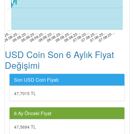
…
…
06.08.20…
06.08.20…
07.08.20…
.08.20…
06.08.20…
06.08.20…
07.08.20…
06.08.20…
06.08.20…
07.08.20…
06.08.20…
06.08.20…
07.08.20…
USD Coin Son 6 Aylık Fiyat
Değişimi
Son USD Coin Fiyatı
47,7015 TL
6 Ay Önceki Fiyat
47,5694 TL