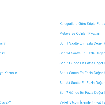
Kategorilere Göre Kripto Paral
Metaverse Coinleri Fiyatları
nır?
Son 1 Saatte En Fazla Değer K
dir?
Son 24 Saatte En Fazla Değer 
Son 7 Günde En Fazla Değer K
eya Kazanılır
Son 1 Saatte En Fazla Değer K
Son 24 Saatte En Fazla Değer 
Son 7 Günde En Fazla Değer K
 Olacak?
Vadeli Bitcoin İşlemleri Fiyat Ta