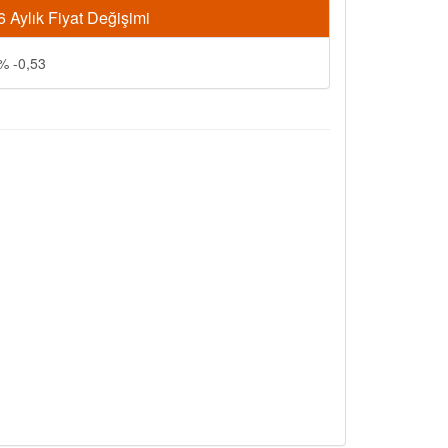
6 Aylık Fiyat Değişimi
% -0,53