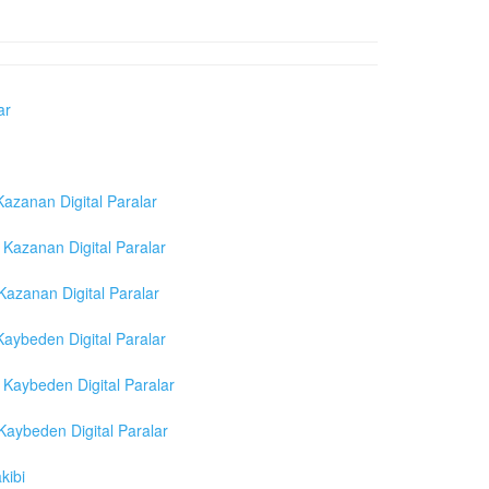
ar
azanan Digital Paralar
Kazanan Digital Paralar
azanan Digital Paralar
aybeden Digital Paralar
Kaybeden Digital Paralar
aybeden Digital Paralar
kibi