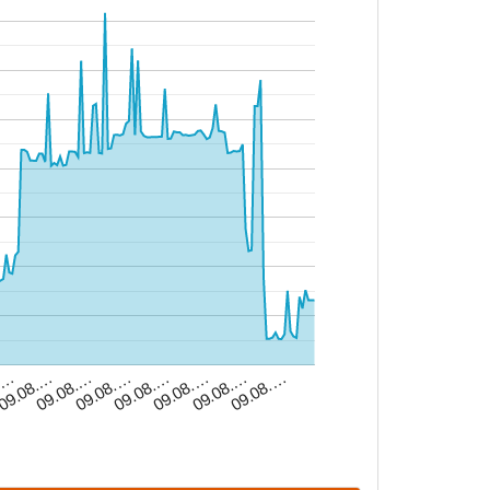
.…
09.08.…
09.08.…
09.08.…
09.08.…
09.08.…
09.08.…
09.08.…