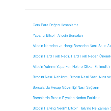
Coin Para Değeri Hesaplama
Yabancı Bitcoin Altcoin Borsaları
Altcoin Nereden ve Hangi Borsadan Nasıl Satın Alı
Bitcoin Hard Fork Nedir, Hard Fork Neden Önemli
Altcoin Yatırımı Yaparken Nelere Dikkat Edilmelidir
Bitcoini Nasıl Alabilirim, Bitcoin Nasıl Satın Alınır v
Borsalarda Hesap Güvenliği Nasıl Sağlanır
Borsalarda Bitcoin Fiyatları Neden Farklıdır
Bitcoin Halving Nedir? Bitcoin Halving Ne Zaman