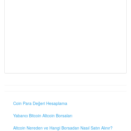
Coin Para Değeri Hesaplama
Yabancı Bitcoin Altcoin Borsaları
Altcoin Nereden ve Hangi Borsadan Nasıl Satın Alınır?