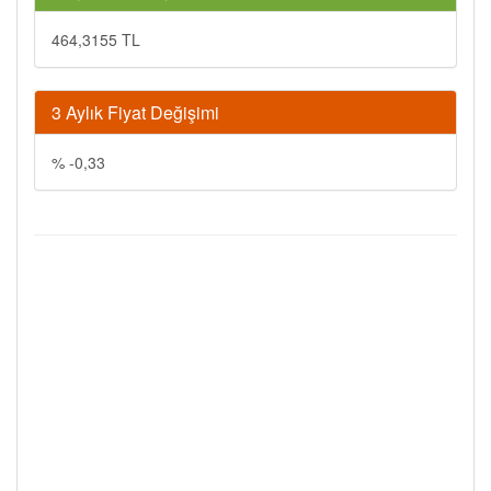
464,3155 TL
3 Aylık Fiyat Değişimi
% -0,33