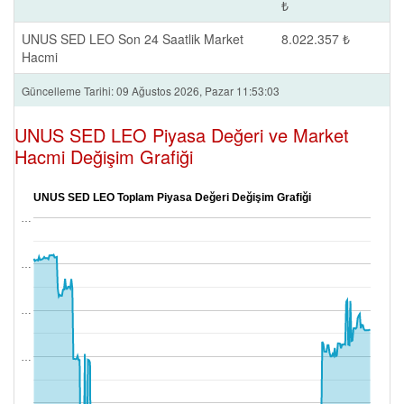
₺
UNUS SED LEO Son 24 Saatlik Market
8.022.357 ₺
Hacmi
Güncelleme Tarihi: 09 Ağustos 2026, Pazar 11:53:03
UNUS SED LEO Piyasa Değeri ve Market
Hacmi Değişim Grafiği
UNUS SED LEO Toplam Piyasa Değeri Değişim Grafiği
…
…
…
…
…