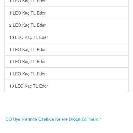
1 LEO Kaç TL Eder
1 LEO Kaç TL Eder
2 LEO Kaç TL Eder
10 LEO Kaç TL Eder
1 LEO Kaç TL Eder
1 LEO Kaç TL Eder
1 LEO Kaç TL Eder
10 LEO Kaç TL Eder
ICO Üyeliklerinde Özellikle Nelere Dikkat Edilmelidir