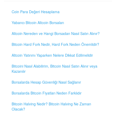
Coin Para Değeri Hesaplama
Yabancı Bitcoin Altcoin Borsaları
Altcoin Nereden ve Hangi Borsadan Nasıl Satın Alınır?
Bitcoin Hard Fork Nedir, Hard Fork Neden Önemlidir?
Altcoin Yatırımı Yaparken Nelere Dikkat Edilmelidir
Bitcoini Nasıl Alabilirim, Bitcoin Nasıl Satın Alınır veya
Kazanılır
Borsalarda Hesap Güvenliği Nasıl Sağlanır
Borsalarda Bitcoin Fiyatları Neden Farklıdır
Bitcoin Halving Nedir? Bitcoin Halving Ne Zaman
Olacak?