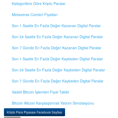
Kategorilere Göre Kripto Paralar
Metaverse Coinleri Fiyatları
Son 1 Saatte En Fazla Değer Kazanan Digital Paralar
Son 24 Saatte En Fazla Değer Kazanan Digital Paralar
Son 7 Günde En Fazla Değer Kazanan Digital Paralar
Son 1 Saatte En Fazla Değer Kaybeden Digital Paralar
Son 24 Saatte En Fazla Değer Kaybeden Digital Paralar
Son 7 Günde En Fazla Değer Kaybeden Digital Paralar
Vadeli Bitcoin İşlemleri Fiyat Takibi
Bitcoin Altcoin Karşılaştırmalı Yatırım Simülasyonu
Kripto Para Piyasası Facebook Sayfası