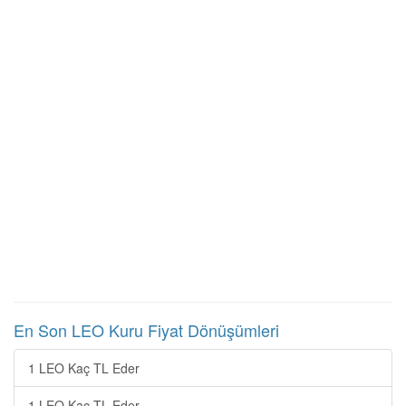
En Son LEO Kuru Fiyat Dönüşümleri
1 LEO Kaç TL Eder
1 LEO Kaç TL Eder