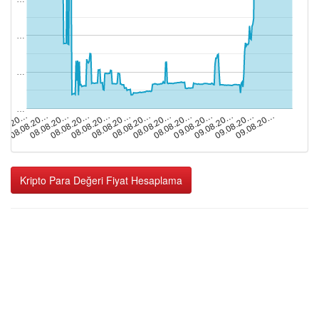
…
…
…
08.08.20…
08.08.20…
08.08.20…
09.08.20…
.08.20…
08.08.20…
08.08.20…
09.08.20…
09.08.20…
08.08.20…
08.08.20…
08.08.20…
09.08.20…
Kripto Para Değeri Fiyat Hesaplama