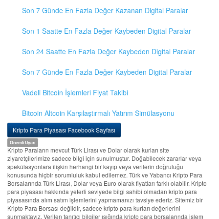
Son 7 Günde En Fazla Değer Kazanan Digital Paralar
Son 1 Saatte En Fazla Değer Kaybeden Digital Paralar
Son 24 Saatte En Fazla Değer Kaybeden Digital Paralar
Son 7 Günde En Fazla Değer Kaybeden Digital Paralar
Vadeli Bitcoin İşlemleri Fiyat Takibi
Bitcoin Altcoin Karşılaştırmalı Yatırım Simülasyonu
Kripto Para Piyasası Facebook Sayfası
Önemli Uyarı
Kripto Paraların mevcut Türk Lirası ve Dolar olarak kurları site
ziyaretçilerimize sadece bilgi için sunulmuştur. Doğabilecek zararlar veya
spekülasyonlara ilişkin herhangi bir kayıp veya verilerin doğruluğu
konusunda hiçbir sorumluluk kabul edilemez. Türk ve Yabancı Kripto Para
Borsalarında Türk Lirası, Dolar veya Euro olarak fiyatları farklı olabilir. Kripto
para piyasası hakkında yeterli seviyede bilgi sahibi olmadan kripto para
piyasasında alım satım işlemlerini yapmamanızı tavsiye ederiz. Sitemiz bir
Kripto Para Borsası değildir, sadece kripto para kurları değerlerini
sunmaktayız. Verilen tanıtıcı bilgiler ışığında kripto para borsalarında işlem