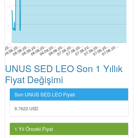
…
…
…
06.08.20…
06.08.20…
07.08.20…
07.08.20…
06.08.20…
06.08.20…
.08.20…
07.08.20…
07.08.20…
06.08.20…
06.08.20…
07.08.20…
07.08.20…
UNUS SED LEO Son 1 Yıllık
Fiyat Değişimi
Son UNUS SED LEO Fiyatı
9,7622 USD
1 Yıl Önceki Fiyat