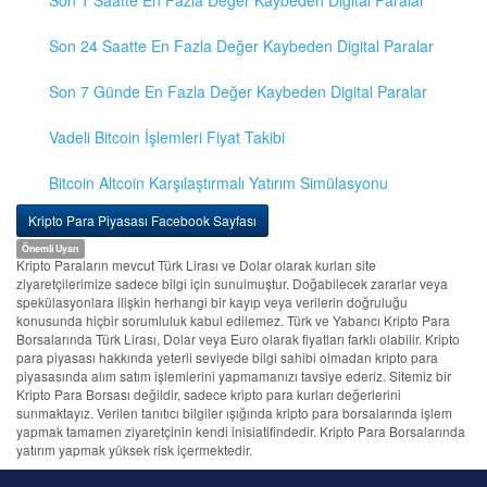
Son 1 Saatte En Fazla Değer Kaybeden Digital Paralar
Son 24 Saatte En Fazla Değer Kaybeden Digital Paralar
Son 7 Günde En Fazla Değer Kaybeden Digital Paralar
Vadeli Bitcoin İşlemleri Fiyat Takibi
Bitcoin Altcoin Karşılaştırmalı Yatırım Simülasyonu
Kripto Para Piyasası Facebook Sayfası
Önemli Uyarı
Kripto Paraların mevcut Türk Lirası ve Dolar olarak kurları site
ziyaretçilerimize sadece bilgi için sunulmuştur. Doğabilecek zararlar veya
spekülasyonlara ilişkin herhangi bir kayıp veya verilerin doğruluğu
konusunda hiçbir sorumluluk kabul edilemez. Türk ve Yabancı Kripto Para
Borsalarında Türk Lirası, Dolar veya Euro olarak fiyatları farklı olabilir. Kripto
para piyasası hakkında yeterli seviyede bilgi sahibi olmadan kripto para
piyasasında alım satım işlemlerini yapmamanızı tavsiye ederiz. Sitemiz bir
Kripto Para Borsası değildir, sadece kripto para kurları değerlerini
sunmaktayız. Verilen tanıtıcı bilgiler ışığında kripto para borsalarında işlem
yapmak tamamen ziyaretçinin kendi inisiatifindedir. Kripto Para Borsalarında
yatırım yapmak yüksek risk içermektedir.