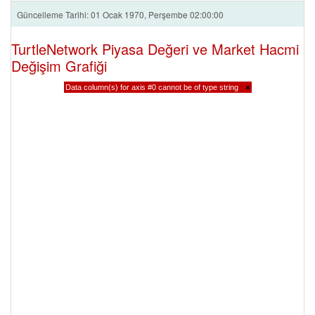
Güncelleme Tarihi: 01 Ocak 1970, Perşembe 02:00:00
TurtleNetwork Piyasa Değeri ve Market Hacmi
Değişim Grafiği
Data column(s) for axis #0 cannot be of type string
×