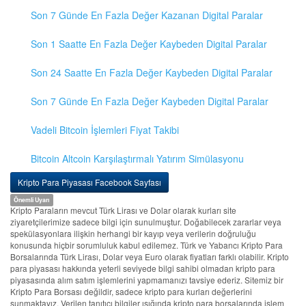
Son 7 Günde En Fazla Değer Kazanan Digital Paralar
Son 1 Saatte En Fazla Değer Kaybeden Digital Paralar
Son 24 Saatte En Fazla Değer Kaybeden Digital Paralar
Son 7 Günde En Fazla Değer Kaybeden Digital Paralar
Vadeli Bitcoin İşlemleri Fiyat Takibi
Bitcoin Altcoin Karşılaştırmalı Yatırım Simülasyonu
Kripto Para Piyasası Facebook Sayfası
Önemli Uyarı
Kripto Paraların mevcut Türk Lirası ve Dolar olarak kurları site
ziyaretçilerimize sadece bilgi için sunulmuştur. Doğabilecek zararlar veya
spekülasyonlara ilişkin herhangi bir kayıp veya verilerin doğruluğu
konusunda hiçbir sorumluluk kabul edilemez. Türk ve Yabancı Kripto Para
Borsalarında Türk Lirası, Dolar veya Euro olarak fiyatları farklı olabilir. Kripto
para piyasası hakkında yeterli seviyede bilgi sahibi olmadan kripto para
piyasasında alım satım işlemlerini yapmamanızı tavsiye ederiz. Sitemiz bir
Kripto Para Borsası değildir, sadece kripto para kurları değerlerini
sunmaktayız. Verilen tanıtıcı bilgiler ışığında kripto para borsalarında işlem