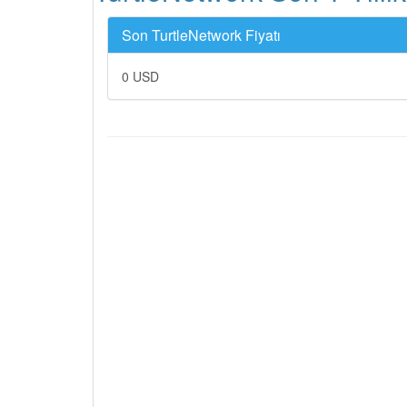
Son TurtleNetwork Fiyatı
0 USD