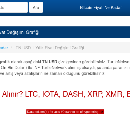
Bitcoin Fiyatı Ne Kadar
yat Değişimi Grafiği
Kadar
TN USD 1 Yıllık Fiyat Değişimi Grafiği
grafik
olarak aşağıdaki
TN USD
çizelgesinde görebilirsiniz. TurtleNetwo
On Bin Dolar ) ile INF TurtleNetwork alınmış olsaydı, şu anda paranızın
 ve artış veya azalışların ne zaman olduğunu görebilirsiniz.
n Alınır? LTC, IOTA, DASH, XRP, XMR, E
Data column(s) for axis #0 cannot be of type string
×