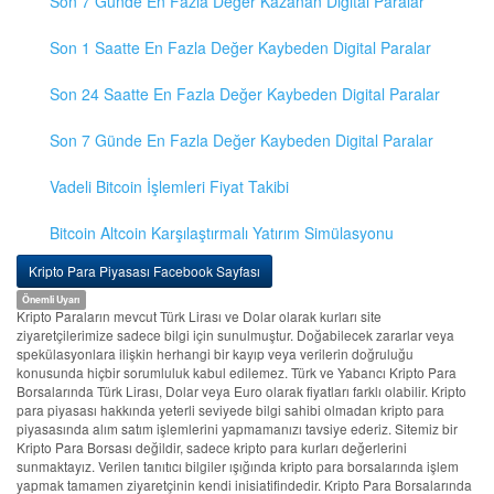
Son 7 Günde En Fazla Değer Kazanan Digital Paralar
Son 1 Saatte En Fazla Değer Kaybeden Digital Paralar
Son 24 Saatte En Fazla Değer Kaybeden Digital Paralar
Son 7 Günde En Fazla Değer Kaybeden Digital Paralar
Vadeli Bitcoin İşlemleri Fiyat Takibi
Bitcoin Altcoin Karşılaştırmalı Yatırım Simülasyonu
Kripto Para Piyasası Facebook Sayfası
Önemli Uyarı
Kripto Paraların mevcut Türk Lirası ve Dolar olarak kurları site
ziyaretçilerimize sadece bilgi için sunulmuştur. Doğabilecek zararlar veya
spekülasyonlara ilişkin herhangi bir kayıp veya verilerin doğruluğu
konusunda hiçbir sorumluluk kabul edilemez. Türk ve Yabancı Kripto Para
Borsalarında Türk Lirası, Dolar veya Euro olarak fiyatları farklı olabilir. Kripto
para piyasası hakkında yeterli seviyede bilgi sahibi olmadan kripto para
piyasasında alım satım işlemlerini yapmamanızı tavsiye ederiz. Sitemiz bir
Kripto Para Borsası değildir, sadece kripto para kurları değerlerini
sunmaktayız. Verilen tanıtıcı bilgiler ışığında kripto para borsalarında işlem
yapmak tamamen ziyaretçinin kendi inisiatifindedir. Kripto Para Borsalarında