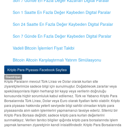
Son 7 Günde En Fazla Değer Kazanan Digital Paralar
Son 1 Saatte En Fazla Değer Kaybeden Digital Paralar
Son 24 Saatte En Fazla Değer Kaybeden Digital Paralar
Son 7 Günde En Fazla Değer Kaybeden Digital Paralar
Vadeli Bitcoin İşlemleri Fiyat Takibi
Bitcoin Altcoin Karşılaştırmalı Yatırım Simülasyonu
Kripto Para Piyasası Facebook Sayfası
Önemli Uyarı
Kripto Paraların mevcut Türk Lirası ve Dolar olarak kurları site
ziyaretçilerimize sadece bilgi için sunulmuştur. Doğabilecek zararlar veya
spekülasyonlara ilişkin herhangi bir kayıp veya verilerin doğruluğu
konusunda hiçbir sorumluluk kabul edilemez. Türk ve Yabancı Kripto Para
Borsalarında Türk Lirası, Dolar veya Euro olarak fiyatları farklı olabilir. Kripto
para piyasası hakkında yeterli seviyede bilgi sahibi olmadan kripto para
piyasasında alım satım işlemlerini yapmamanızı tavsiye ederiz. Sitemiz bir
Kripto Para Borsası değildir, sadece kripto para kurları değerlerini
sunmaktayız. Verilen tanıtıcı bilgiler ışığında kripto para borsalarında işlem
yapmak tamamen ziyaretçinin kendi inisiatifindedir. Kripto Para Borsalarında