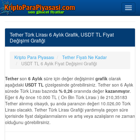
Tether Türk Lirası 6 Aylık Grafik, USDT TL Fiyat
Değişimi Grafiği
Kripto Para Piyasası
Tether Fiyatı Ne Kadar
USDT TL 6 Aylık Fiyat Değişimi Grafiği
Tether
son
6 Aylık
süre için değer değişimini
grafik
olarak
aşağıdaki
USDT TL
çizelgesinde görebilirsiniz. Tether son 6 Aylık
sürede Türk Lirası bazında
% 0,26
oranında değer
kazanmıştır
.
Eğer 6 Ay önce 10.000 TL ( On Bin Türk Lirası ) ile 210,35183
Tether alınmış olsaydı, şu anda paranızın değeri 10.026,00 Türk
Lirası olacaktı. Tether Türk Lirası Grafiği yardımıyla geçen süre
içerisinde fiyat dalgalanmalarını ve artış veya azalışların ne zaman
olduğunu görebilirsiniz.