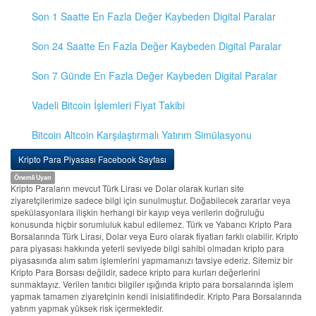
Son 1 Saatte En Fazla Değer Kaybeden Digital Paralar
Son 24 Saatte En Fazla Değer Kaybeden Digital Paralar
Son 7 Günde En Fazla Değer Kaybeden Digital Paralar
Vadeli Bitcoin İşlemleri Fiyat Takibi
Bitcoin Altcoin Karşılaştırmalı Yatırım Simülasyonu
Kripto Para Piyasası Facebook Sayfası
Önemli Uyarı
Kripto Paraların mevcut Türk Lirası ve Dolar olarak kurları site
ziyaretçilerimize sadece bilgi için sunulmuştur. Doğabilecek zararlar veya
spekülasyonlara ilişkin herhangi bir kayıp veya verilerin doğruluğu
konusunda hiçbir sorumluluk kabul edilemez. Türk ve Yabancı Kripto Para
Borsalarında Türk Lirası, Dolar veya Euro olarak fiyatları farklı olabilir. Kripto
para piyasası hakkında yeterli seviyede bilgi sahibi olmadan kripto para
piyasasında alım satım işlemlerini yapmamanızı tavsiye ederiz. Sitemiz bir
Kripto Para Borsası değildir, sadece kripto para kurları değerlerini
sunmaktayız. Verilen tanıtıcı bilgiler ışığında kripto para borsalarında işlem
yapmak tamamen ziyaretçinin kendi inisiatifindedir. Kripto Para Borsalarında
yatırım yapmak yüksek risk içermektedir.