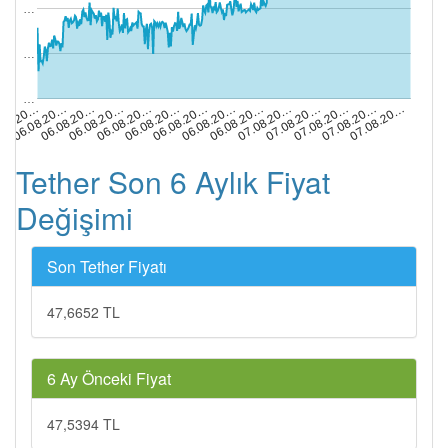
…
…
…
06.08.20…
07.08.20…
06.08.20…
06.08.20…
07.08.20…
.08.20…
06.08.20…
07.08.20…
06.08.20…
06.08.20…
07.08.20…
06.08.20…
06.08.20…
07.08.20…
Tether Son 6 Aylık Fiyat
Değişimi
Son Tether Fiyatı
47,6652 TL
6 Ay Önceki Fiyat
47,5394 TL