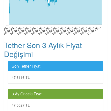
…
…
…
05.08.20…
06.08.20…
05.08.20…
06.08.20…
.08.20…
06.08.20…
05.08.20…
06.08.20…
05.08.20…
07.08.20…
05.08.20…
06.08.20…
06.08.20…
05.08.20…
Tether Son 3 Aylık Fiyat
Değişimi
Son Tether Fiyatı
47,6116 TL
3 Ay Önceki Fiyat
47,5027 TL