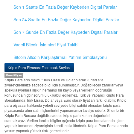
Son 1 Saatte En Fazla Değer Kaybeden Digital Paralar
Son 24 Saatte En Fazla Değer Kaybeden Digital Paralar
Son 7 Günde En Fazla Değer Kaybeden Digital Paralar
Vadeli Bitcoin İşlemleri Fiyat Takibi
Bitcoin Altcoin Karşılaştırmalı Yatırım Simülasyonu
Kripto Para Piyasası Facebook Sayfası
Önemli Uyarı
Kripto Paraların mevcut Türk Lirası ve Dolar olarak kurları site
ziyaretçilerimize sadece bilgi için sunulmuştur. Doğabilecek zararlar veya
spekülasyonlara ilişkin herhangi bir kayıp veya verilerin doğruluğu
konusunda hiçbir sorumluluk kabul edilemez. Türk ve Yabancı Kripto Para
Borsalarında Türk Lirası, Dolar veya Euro olarak fiyatları farklı olabilir. Kripto
para piyasası hakkında yeterli seviyede bilgi sahibi olmadan kripto para
piyasasında alım satım işlemlerini yapmamanızı tavsiye ederiz. Sitemiz bir
Kripto Para Borsası değildir, sadece kripto para kurları değerlerini
sunmaktayız. Verilen tanıtıcı bilgiler ışığında kripto para borsalarında işlem
yapmak tamamen ziyaretçinin kendi inisiatifindedir. Kripto Para Borsalarında
yatırım yapmak yüksek risk içermektedir.