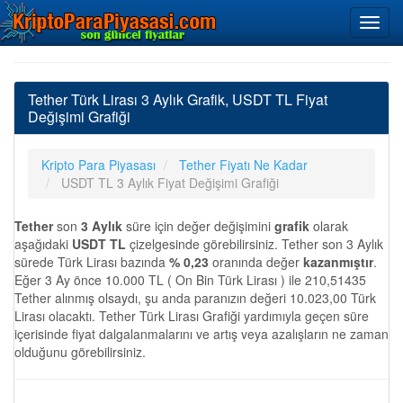
Tether Türk Lirası 3 Aylık Grafik, USDT TL Fiyat
Değişimi Grafiği
Kripto Para Piyasası
Tether Fiyatı Ne Kadar
USDT TL 3 Aylık Fiyat Değişimi Grafiği
Tether
son
3 Aylık
süre için değer değişimini
grafik
olarak
aşağıdaki
USDT TL
çizelgesinde görebilirsiniz. Tether son 3 Aylık
sürede Türk Lirası bazında
% 0,23
oranında değer
kazanmıştır
.
Eğer 3 Ay önce 10.000 TL ( On Bin Türk Lirası ) ile 210,51435
Tether alınmış olsaydı, şu anda paranızın değeri 10.023,00 Türk
Lirası olacaktı. Tether Türk Lirası Grafiği yardımıyla geçen süre
içerisinde fiyat dalgalanmalarını ve artış veya azalışların ne zaman
olduğunu görebilirsiniz.