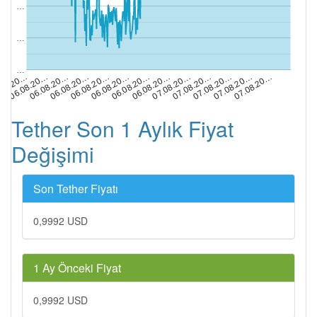
…
…
…
07.08.20…
06.08.20…
06.08.20…
06.08.20…
07.08.20…
.08.20…
07.08.20…
06.08.20…
06.08.20…
06.08.20…
07.08.20…
06.08.20…
07.08.20…
Tether Son 1 Aylık Fiyat
Değişimi
Son Tether Fiyatı
0,9992 USD
1 Ay Önceki Fiyat
0,9992 USD