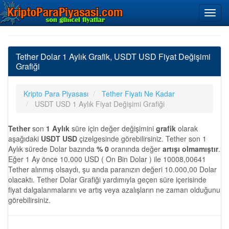
Tether Dolar 1 Aylık Grafik, USDT USD Fiyat Değişimi
Grafiği
Kripto Para Piyasası
Tether Fiyatı Ne Kadar
USDT USD 1 Aylık Fiyat Değişimi Grafiği
Tether
son
1 Aylık
süre için değer değişimini
grafik
olarak
aşağıdaki
USDT USD
çizelgesinde görebilirsiniz. Tether son 1
Aylık sürede Dolar bazında
% 0
oranında değer
artışı olmamıştır
.
Eğer 1 Ay önce 10.000 USD ( On Bin Dolar ) ile 10008,00641
Tether alınmış olsaydı, şu anda paranızın değeri 10.000,00 Dolar
olacaktı. Tether Dolar Grafiği yardımıyla geçen süre içerisinde
fiyat dalgalanmalarını ve artış veya azalışların ne zaman olduğunu
görebilirsiniz.