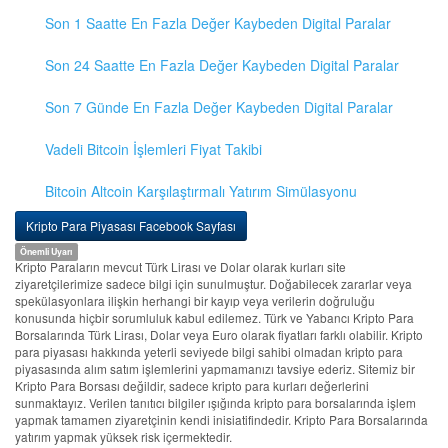
Son 1 Saatte En Fazla Değer Kaybeden Digital Paralar
Son 24 Saatte En Fazla Değer Kaybeden Digital Paralar
Son 7 Günde En Fazla Değer Kaybeden Digital Paralar
Vadeli Bitcoin İşlemleri Fiyat Takibi
Bitcoin Altcoin Karşılaştırmalı Yatırım Simülasyonu
Kripto Para Piyasası Facebook Sayfası
Önemli Uyarı
Kripto Paraların mevcut Türk Lirası ve Dolar olarak kurları site
ziyaretçilerimize sadece bilgi için sunulmuştur. Doğabilecek zararlar veya
spekülasyonlara ilişkin herhangi bir kayıp veya verilerin doğruluğu
konusunda hiçbir sorumluluk kabul edilemez. Türk ve Yabancı Kripto Para
Borsalarında Türk Lirası, Dolar veya Euro olarak fiyatları farklı olabilir. Kripto
para piyasası hakkında yeterli seviyede bilgi sahibi olmadan kripto para
piyasasında alım satım işlemlerini yapmamanızı tavsiye ederiz. Sitemiz bir
Kripto Para Borsası değildir, sadece kripto para kurları değerlerini
sunmaktayız. Verilen tanıtıcı bilgiler ışığında kripto para borsalarında işlem
yapmak tamamen ziyaretçinin kendi inisiatifindedir. Kripto Para Borsalarında
yatırım yapmak yüksek risk içermektedir.