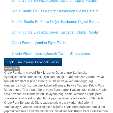
Son 7 Günde En Fazla Değer Kazanan Digital Paralar
Son 1 Saatte En Fazla Değer Kaybeden Digital Paralar
Son 24 Saatte En Fazla Değer Kaybeden Digital Paralar
Son 7 Günde En Fazla Değer Kaybeden Digital Paralar
Vadeli Bitcoin İşlemleri Fiyat Takibi
Bitcoin Altcoin Karşılaştırmalı Yatırım Simülasyonu
Kripto Para Piyasası Facebook Sayfası
Önemli Uyarı
Kripto Paraların mevcut Türk Lirası ve Dolar olarak kurları site
ziyaretçilerimize sadece bilgi için sunulmuştur. Doğabilecek zararlar veya
spekülasyonlara ilişkin herhangi bir kayıp veya verilerin doğruluğu
konusunda hiçbir sorumluluk kabul edilemez. Türk ve Yabancı Kripto Para
Borsalarında Türk Lirası, Dolar veya Euro olarak fiyatları farklı olabilir. Kripto
para piyasası hakkında yeterli seviyede bilgi sahibi olmadan kripto para
piyasasında alım satım işlemlerini yapmamanızı tavsiye ederiz. Sitemiz bir
Kripto Para Borsası değildir, sadece kripto para kurları değerlerini
sunmaktayız. Verilen tanıtıcı bilgiler ışığında kripto para borsalarında işlem
yapmak tamamen ziyaretçinin kendi inisiatifindedir. Kripto Para Borsalarında