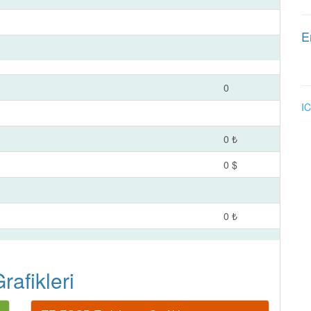
E
0
IC
0 ₺
0 $
0 ₺
afikleri