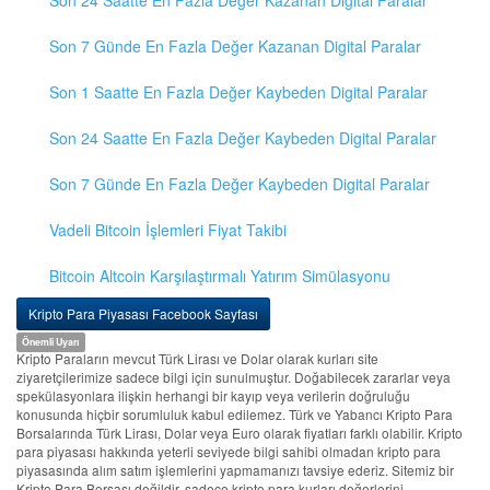
Son 24 Saatte En Fazla Değer Kazanan Digital Paralar
Son 7 Günde En Fazla Değer Kazanan Digital Paralar
Son 1 Saatte En Fazla Değer Kaybeden Digital Paralar
Son 24 Saatte En Fazla Değer Kaybeden Digital Paralar
Son 7 Günde En Fazla Değer Kaybeden Digital Paralar
Vadeli Bitcoin İşlemleri Fiyat Takibi
Bitcoin Altcoin Karşılaştırmalı Yatırım Simülasyonu
Kripto Para Piyasası Facebook Sayfası
Önemli Uyarı
Kripto Paraların mevcut Türk Lirası ve Dolar olarak kurları site
ziyaretçilerimize sadece bilgi için sunulmuştur. Doğabilecek zararlar veya
spekülasyonlara ilişkin herhangi bir kayıp veya verilerin doğruluğu
konusunda hiçbir sorumluluk kabul edilemez. Türk ve Yabancı Kripto Para
Borsalarında Türk Lirası, Dolar veya Euro olarak fiyatları farklı olabilir. Kripto
para piyasası hakkında yeterli seviyede bilgi sahibi olmadan kripto para
piyasasında alım satım işlemlerini yapmamanızı tavsiye ederiz. Sitemiz bir
Kripto Para Borsası değildir, sadece kripto para kurları değerlerini