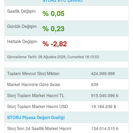
STORJ BTC Çevirici
Saatlik Değişim
% 0,05
Günlük Değişim
% 0,23
Haftalık Değişim
% -2,82
Güncelleme Tarihi: 08 Ağustos 2026, Cumartesi 18:15:02
Toplam Mevcut Storj Miktarı
424.999.998
Market Hacmine Göre Sırası
639
Storj Toplam Market Hacmi TL
915.040.096 ₺
Storj Toplam Market Hacmi USD
19.184.236 $
STORJ Piyasa Değeri Grafiği
Storj Son 24 Saatlik Market Hacmi
134.014.515 ₺