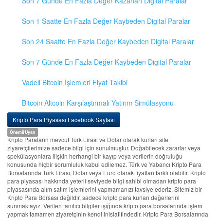
Son 7 Günde En Fazla Değer Kazanan Digital Paralar
Son 1 Saatte En Fazla Değer Kaybeden Digital Paralar
Son 24 Saatte En Fazla Değer Kaybeden Digital Paralar
Son 7 Günde En Fazla Değer Kaybeden Digital Paralar
Vadeli Bitcoin İşlemleri Fiyat Takibi
Bitcoin Altcoin Karşılaştırmalı Yatırım Simülasyonu
Kripto Para Piyasası Facebook Sayfası
Önemli Uyarı
Kripto Paraların mevcut Türk Lirası ve Dolar olarak kurları site
ziyaretçilerimize sadece bilgi için sunulmuştur. Doğabilecek zararlar veya
spekülasyonlara ilişkin herhangi bir kayıp veya verilerin doğruluğu
konusunda hiçbir sorumluluk kabul edilemez. Türk ve Yabancı Kripto Para
Borsalarında Türk Lirası, Dolar veya Euro olarak fiyatları farklı olabilir. Kripto
para piyasası hakkında yeterli seviyede bilgi sahibi olmadan kripto para
piyasasında alım satım işlemlerini yapmamanızı tavsiye ederiz. Sitemiz bir
Kripto Para Borsası değildir, sadece kripto para kurları değerlerini
sunmaktayız. Verilen tanıtıcı bilgiler ışığında kripto para borsalarında işlem
yapmak tamamen ziyaretçinin kendi inisiatifindedir. Kripto Para Borsalarında