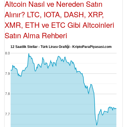
Altcoin Nasıl ve Nereden Satın
Alınır? LTC, IOTA, DASH, XRP,
XMR, ETH ve ETC Gibi Altcoinleri
Satın Alma Rehberi
12 Saatlik Stellar - Türk Lirası Grafiği - KriptoParaPiyasasi.com
8.0
7.9
7.8
7.7