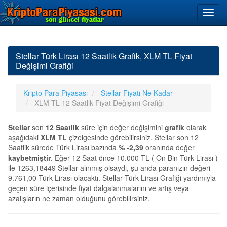
Stellar Türk Lirası 12 Saatlik Grafik, XLM TL Fiyat
Değişimi Grafiği
Kripto Para Piyasası
Stellar Fiyatı Ne Kadar
XLM TL 12 Saatlik Fiyat Değişimi Grafiği
Stellar
son
12 Saatlik
süre için değer değişimini
grafik
olarak
aşağıdaki
XLM TL
çizelgesinde görebilirsiniz. Stellar son 12
Saatlik sürede Türk Lirası bazında
% -2,39
oranında değer
kaybetmiştir
. Eğer 12 Saat önce 10.000 TL ( On Bin Türk Lirası )
ile 1263,18449 Stellar alınmış olsaydı, şu anda paranızın değeri
9.761,00 Türk Lirası olacaktı. Stellar Türk Lirası Grafiği yardımıyla
geçen süre içerisinde fiyat dalgalanmalarını ve artış veya
azalışların ne zaman olduğunu görebilirsiniz.