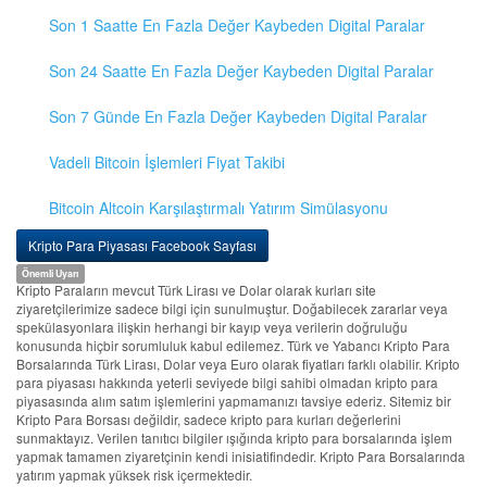
Son 1 Saatte En Fazla Değer Kaybeden Digital Paralar
Son 24 Saatte En Fazla Değer Kaybeden Digital Paralar
Son 7 Günde En Fazla Değer Kaybeden Digital Paralar
Vadeli Bitcoin İşlemleri Fiyat Takibi
Bitcoin Altcoin Karşılaştırmalı Yatırım Simülasyonu
Kripto Para Piyasası Facebook Sayfası
Önemli Uyarı
Kripto Paraların mevcut Türk Lirası ve Dolar olarak kurları site
ziyaretçilerimize sadece bilgi için sunulmuştur. Doğabilecek zararlar veya
spekülasyonlara ilişkin herhangi bir kayıp veya verilerin doğruluğu
konusunda hiçbir sorumluluk kabul edilemez. Türk ve Yabancı Kripto Para
Borsalarında Türk Lirası, Dolar veya Euro olarak fiyatları farklı olabilir. Kripto
para piyasası hakkında yeterli seviyede bilgi sahibi olmadan kripto para
piyasasında alım satım işlemlerini yapmamanızı tavsiye ederiz. Sitemiz bir
Kripto Para Borsası değildir, sadece kripto para kurları değerlerini
sunmaktayız. Verilen tanıtıcı bilgiler ışığında kripto para borsalarında işlem
yapmak tamamen ziyaretçinin kendi inisiatifindedir. Kripto Para Borsalarında
yatırım yapmak yüksek risk içermektedir.