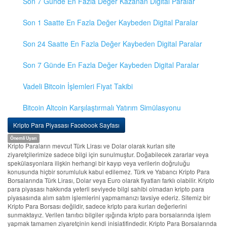
Son 7 Günde En Fazla Değer Kazanan Digital Paralar
Son 1 Saatte En Fazla Değer Kaybeden Digital Paralar
Son 24 Saatte En Fazla Değer Kaybeden Digital Paralar
Son 7 Günde En Fazla Değer Kaybeden Digital Paralar
Vadeli Bitcoin İşlemleri Fiyat Takibi
Bitcoin Altcoin Karşılaştırmalı Yatırım Simülasyonu
Kripto Para Piyasası Facebook Sayfası
Önemli Uyarı
Kripto Paraların mevcut Türk Lirası ve Dolar olarak kurları site
ziyaretçilerimize sadece bilgi için sunulmuştur. Doğabilecek zararlar veya
spekülasyonlara ilişkin herhangi bir kayıp veya verilerin doğruluğu
konusunda hiçbir sorumluluk kabul edilemez. Türk ve Yabancı Kripto Para
Borsalarında Türk Lirası, Dolar veya Euro olarak fiyatları farklı olabilir. Kripto
para piyasası hakkında yeterli seviyede bilgi sahibi olmadan kripto para
piyasasında alım satım işlemlerini yapmamanızı tavsiye ederiz. Sitemiz bir
Kripto Para Borsası değildir, sadece kripto para kurları değerlerini
sunmaktayız. Verilen tanıtıcı bilgiler ışığında kripto para borsalarında işlem
yapmak tamamen ziyaretçinin kendi inisiatifindedir. Kripto Para Borsalarında