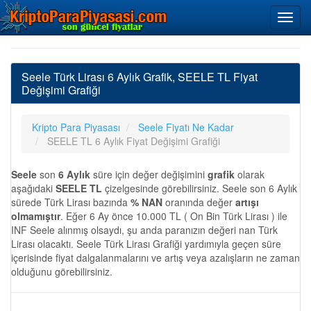
Seele Türk Lirası 6 Aylık Grafik, SEELE TL Fiyat
Değişimi Grafiği
Kripto Para Piyasası
Seele Fiyatı Ne Kadar
SEELE TL 6 Aylık Fiyat Değişimi Grafiği
Seele
son
6 Aylık
süre için değer değişimini
grafik
olarak
aşağıdaki
SEELE TL
çizelgesinde görebilirsiniz. Seele son 6 Aylık
sürede Türk Lirası bazında
% NAN
oranında değer
artışı
olmamıştır
. Eğer 6 Ay önce 10.000 TL ( On Bin Türk Lirası ) ile
INF Seele alınmış olsaydı, şu anda paranızın değeri nan Türk
Lirası olacaktı. Seele Türk Lirası Grafiği yardımıyla geçen süre
içerisinde fiyat dalgalanmalarını ve artış veya azalışların ne zaman
olduğunu görebilirsiniz.