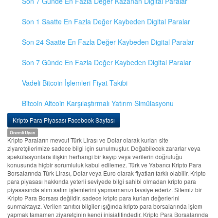
Son 7 Günde En Fazla Değer Kazanan Digital Paralar
Son 1 Saatte En Fazla Değer Kaybeden Digital Paralar
Son 24 Saatte En Fazla Değer Kaybeden Digital Paralar
Son 7 Günde En Fazla Değer Kaybeden Digital Paralar
Vadeli Bitcoin İşlemleri Fiyat Takibi
Bitcoin Altcoin Karşılaştırmalı Yatırım Simülasyonu
Kripto Para Piyasası Facebook Sayfası
Önemli Uyarı
Kripto Paraların mevcut Türk Lirası ve Dolar olarak kurları site
ziyaretçilerimize sadece bilgi için sunulmuştur. Doğabilecek zararlar veya
spekülasyonlara ilişkin herhangi bir kayıp veya verilerin doğruluğu
konusunda hiçbir sorumluluk kabul edilemez. Türk ve Yabancı Kripto Para
Borsalarında Türk Lirası, Dolar veya Euro olarak fiyatları farklı olabilir. Kripto
para piyasası hakkında yeterli seviyede bilgi sahibi olmadan kripto para
piyasasında alım satım işlemlerini yapmamanızı tavsiye ederiz. Sitemiz bir
Kripto Para Borsası değildir, sadece kripto para kurları değerlerini
sunmaktayız. Verilen tanıtıcı bilgiler ışığında kripto para borsalarında işlem
yapmak tamamen ziyaretçinin kendi inisiatifindedir. Kripto Para Borsalarında