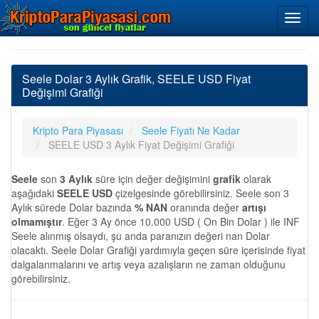
Seele Dolar 3 Aylık Grafik, SEELE USD Fiyat
Değişimi Grafiği
Kripto Para Piyasası
Seele Fiyatı Ne Kadar
SEELE USD 3 Aylık Fiyat Değişimi Grafiği
Seele
son
3 Aylık
süre için değer değişimini
grafik
olarak
aşağıdaki
SEELE USD
çizelgesinde görebilirsiniz. Seele son 3
Aylık sürede Dolar bazında
% NAN
oranında değer
artışı
olmamıştır
. Eğer 3 Ay önce 10.000 USD ( On Bin Dolar ) ile INF
Seele alınmış olsaydı, şu anda paranızın değeri nan Dolar
olacaktı. Seele Dolar Grafiği yardımıyla geçen süre içerisinde fiyat
dalgalanmalarını ve artış veya azalışların ne zaman olduğunu
görebilirsiniz.