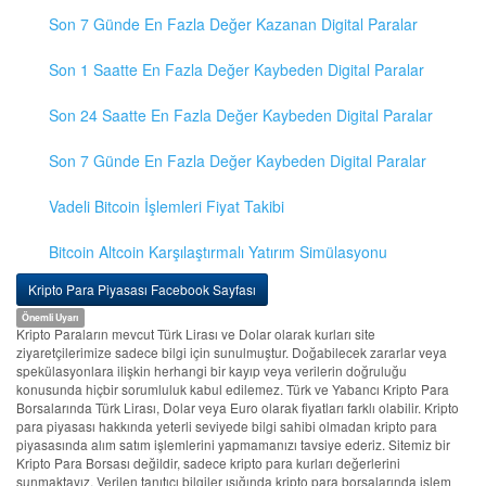
Son 7 Günde En Fazla Değer Kazanan Digital Paralar
Son 1 Saatte En Fazla Değer Kaybeden Digital Paralar
Son 24 Saatte En Fazla Değer Kaybeden Digital Paralar
Son 7 Günde En Fazla Değer Kaybeden Digital Paralar
Vadeli Bitcoin İşlemleri Fiyat Takibi
Bitcoin Altcoin Karşılaştırmalı Yatırım Simülasyonu
Kripto Para Piyasası Facebook Sayfası
Önemli Uyarı
Kripto Paraların mevcut Türk Lirası ve Dolar olarak kurları site
ziyaretçilerimize sadece bilgi için sunulmuştur. Doğabilecek zararlar veya
spekülasyonlara ilişkin herhangi bir kayıp veya verilerin doğruluğu
konusunda hiçbir sorumluluk kabul edilemez. Türk ve Yabancı Kripto Para
Borsalarında Türk Lirası, Dolar veya Euro olarak fiyatları farklı olabilir. Kripto
para piyasası hakkında yeterli seviyede bilgi sahibi olmadan kripto para
piyasasında alım satım işlemlerini yapmamanızı tavsiye ederiz. Sitemiz bir
Kripto Para Borsası değildir, sadece kripto para kurları değerlerini
sunmaktayız. Verilen tanıtıcı bilgiler ışığında kripto para borsalarında işlem