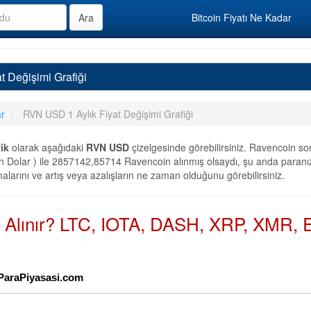
Bitcoin Fiyatı Ne Kadar
t Değişimi Grafiği
ar
RVN USD 1 Aylık Fiyat Değişimi Grafiği
ik
olarak aşağıdaki
RVN USD
çizelgesinde görebilirsiniz. Ravencoin s
 Dolar ) ile 2857142,85714 Ravencoin alınmış olsaydı, şu anda paranız
alarını ve artış veya azalışların ne zaman olduğunu görebilirsiniz.
n Alınır? LTC, IOTA, DASH, XRP, XMR, E
toParaPiyasasi.com