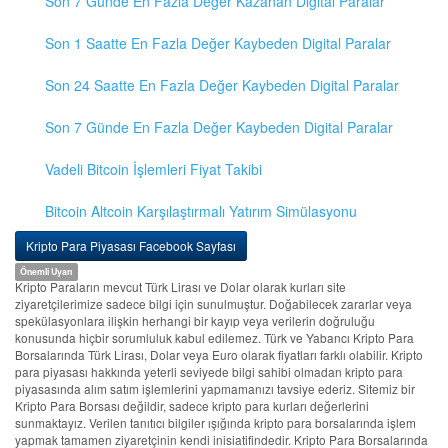
Son 7 Günde En Fazla Değer Kazanan Digital Paralar
Son 1 Saatte En Fazla Değer Kaybeden Digital Paralar
Son 24 Saatte En Fazla Değer Kaybeden Digital Paralar
Son 7 Günde En Fazla Değer Kaybeden Digital Paralar
Vadeli Bitcoin İşlemleri Fiyat Takibi
Bitcoin Altcoin Karşılaştırmalı Yatırım Simülasyonu
Kripto Para Piyasası Facebook Sayfası
Önemli Uyarı
Kripto Paraların mevcut Türk Lirası ve Dolar olarak kurları site
ziyaretçilerimize sadece bilgi için sunulmuştur. Doğabilecek zararlar veya
spekülasyonlara ilişkin herhangi bir kayıp veya verilerin doğruluğu
konusunda hiçbir sorumluluk kabul edilemez. Türk ve Yabancı Kripto Para
Borsalarında Türk Lirası, Dolar veya Euro olarak fiyatları farklı olabilir. Kripto
para piyasası hakkında yeterli seviyede bilgi sahibi olmadan kripto para
piyasasında alım satım işlemlerini yapmamanızı tavsiye ederiz. Sitemiz bir
Kripto Para Borsası değildir, sadece kripto para kurları değerlerini
sunmaktayız. Verilen tanıtıcı bilgiler ışığında kripto para borsalarında işlem
yapmak tamamen ziyaretçinin kendi inisiatifindedir. Kripto Para Borsalarında