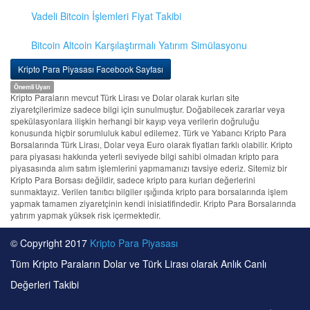
Vadeli Bitcoin İşlemleri Fiyat Takibi
Bitcoin Altcoin Karşılaştırmalı Yatırım Simülasyonu
Kripto Para Piyasası Facebook Sayfası
Önemli Uyarı
Kripto Paraların mevcut Türk Lirası ve Dolar olarak kurları site
ziyaretçilerimize sadece bilgi için sunulmuştur. Doğabilecek zararlar veya
spekülasyonlara ilişkin herhangi bir kayıp veya verilerin doğruluğu
konusunda hiçbir sorumluluk kabul edilemez. Türk ve Yabancı Kripto Para
Borsalarında Türk Lirası, Dolar veya Euro olarak fiyatları farklı olabilir. Kripto
para piyasası hakkında yeterli seviyede bilgi sahibi olmadan kripto para
piyasasında alım satım işlemlerini yapmamanızı tavsiye ederiz. Sitemiz bir
Kripto Para Borsası değildir, sadece kripto para kurları değerlerini
sunmaktayız. Verilen tanıtıcı bilgiler ışığında kripto para borsalarında işlem
yapmak tamamen ziyaretçinin kendi inisiatifindedir. Kripto Para Borsalarında
yatırım yapmak yüksek risk içermektedir.
© Copyright 2017
Kripto Para Piyasası
Tüm Kripto Paraların Dolar ve Türk Lirası olarak Anlık Canlı
Değerleri Takibi