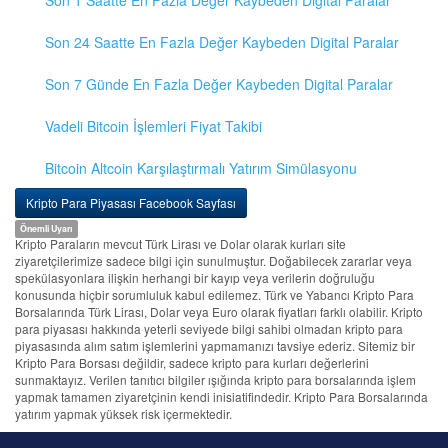
Son 1 Saatte En Fazla Değer Kaybeden Digital Paralar
Son 24 Saatte En Fazla Değer Kaybeden Digital Paralar
Son 7 Günde En Fazla Değer Kaybeden Digital Paralar
Vadeli Bitcoin İşlemleri Fiyat Takibi
Bitcoin Altcoin Karşılaştırmalı Yatırım Simülasyonu
Kripto Para Piyasası Facebook Sayfası
Önemli Uyarı
Kripto Paraların mevcut Türk Lirası ve Dolar olarak kurları site
ziyaretçilerimize sadece bilgi için sunulmuştur. Doğabilecek zararlar veya
spekülasyonlara ilişkin herhangi bir kayıp veya verilerin doğruluğu
konusunda hiçbir sorumluluk kabul edilemez. Türk ve Yabancı Kripto Para
Borsalarında Türk Lirası, Dolar veya Euro olarak fiyatları farklı olabilir. Kripto
para piyasası hakkında yeterli seviyede bilgi sahibi olmadan kripto para
piyasasında alım satım işlemlerini yapmamanızı tavsiye ederiz. Sitemiz bir
Kripto Para Borsası değildir, sadece kripto para kurları değerlerini
sunmaktayız. Verilen tanıtıcı bilgiler ışığında kripto para borsalarında işlem
yapmak tamamen ziyaretçinin kendi inisiatifindedir. Kripto Para Borsalarında
yatırım yapmak yüksek risk içermektedir.