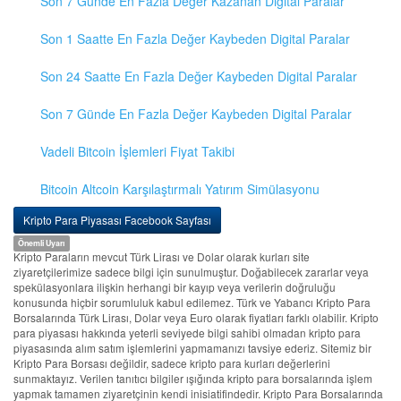
Son 7 Günde En Fazla Değer Kazanan Digital Paralar
Son 1 Saatte En Fazla Değer Kaybeden Digital Paralar
Son 24 Saatte En Fazla Değer Kaybeden Digital Paralar
Son 7 Günde En Fazla Değer Kaybeden Digital Paralar
Vadeli Bitcoin İşlemleri Fiyat Takibi
Bitcoin Altcoin Karşılaştırmalı Yatırım Simülasyonu
Kripto Para Piyasası Facebook Sayfası
Önemli Uyarı
Kripto Paraların mevcut Türk Lirası ve Dolar olarak kurları site
ziyaretçilerimize sadece bilgi için sunulmuştur. Doğabilecek zararlar veya
spekülasyonlara ilişkin herhangi bir kayıp veya verilerin doğruluğu
konusunda hiçbir sorumluluk kabul edilemez. Türk ve Yabancı Kripto Para
Borsalarında Türk Lirası, Dolar veya Euro olarak fiyatları farklı olabilir. Kripto
para piyasası hakkında yeterli seviyede bilgi sahibi olmadan kripto para
piyasasında alım satım işlemlerini yapmamanızı tavsiye ederiz. Sitemiz bir
Kripto Para Borsası değildir, sadece kripto para kurları değerlerini
sunmaktayız. Verilen tanıtıcı bilgiler ışığında kripto para borsalarında işlem
yapmak tamamen ziyaretçinin kendi inisiatifindedir. Kripto Para Borsalarında