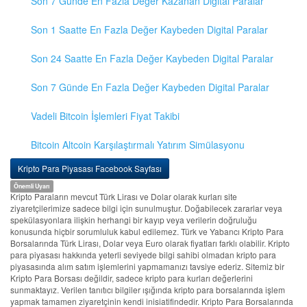
Son 7 Günde En Fazla Değer Kazanan Digital Paralar
Son 1 Saatte En Fazla Değer Kaybeden Digital Paralar
Son 24 Saatte En Fazla Değer Kaybeden Digital Paralar
Son 7 Günde En Fazla Değer Kaybeden Digital Paralar
Vadeli Bitcoin İşlemleri Fiyat Takibi
Bitcoin Altcoin Karşılaştırmalı Yatırım Simülasyonu
Kripto Para Piyasası Facebook Sayfası
Önemli Uyarı
Kripto Paraların mevcut Türk Lirası ve Dolar olarak kurları site
ziyaretçilerimize sadece bilgi için sunulmuştur. Doğabilecek zararlar veya
spekülasyonlara ilişkin herhangi bir kayıp veya verilerin doğruluğu
konusunda hiçbir sorumluluk kabul edilemez. Türk ve Yabancı Kripto Para
Borsalarında Türk Lirası, Dolar veya Euro olarak fiyatları farklı olabilir. Kripto
para piyasası hakkında yeterli seviyede bilgi sahibi olmadan kripto para
piyasasında alım satım işlemlerini yapmamanızı tavsiye ederiz. Sitemiz bir
Kripto Para Borsası değildir, sadece kripto para kurları değerlerini
sunmaktayız. Verilen tanıtıcı bilgiler ışığında kripto para borsalarında işlem
yapmak tamamen ziyaretçinin kendi inisiatifindedir. Kripto Para Borsalarında