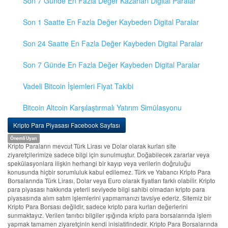
Son 7 Günde En Fazla Değer Kazanan Digital Paralar
Son 1 Saatte En Fazla Değer Kaybeden Digital Paralar
Son 24 Saatte En Fazla Değer Kaybeden Digital Paralar
Son 7 Günde En Fazla Değer Kaybeden Digital Paralar
Vadeli Bitcoin İşlemleri Fiyat Takibi
Bitcoin Altcoin Karşılaştırmalı Yatırım Simülasyonu
Kripto Para Piyasası Facebook Sayfası
Önemli Uyarı
Kripto Paraların mevcut Türk Lirası ve Dolar olarak kurları site
ziyaretçilerimize sadece bilgi için sunulmuştur. Doğabilecek zararlar veya
spekülasyonlara ilişkin herhangi bir kayıp veya verilerin doğruluğu
konusunda hiçbir sorumluluk kabul edilemez. Türk ve Yabancı Kripto Para
Borsalarında Türk Lirası, Dolar veya Euro olarak fiyatları farklı olabilir. Kripto
para piyasası hakkında yeterli seviyede bilgi sahibi olmadan kripto para
piyasasında alım satım işlemlerini yapmamanızı tavsiye ederiz. Sitemiz bir
Kripto Para Borsası değildir, sadece kripto para kurları değerlerini
sunmaktayız. Verilen tanıtıcı bilgiler ışığında kripto para borsalarında işlem
yapmak tamamen ziyaretçinin kendi inisiatifindedir. Kripto Para Borsalarında