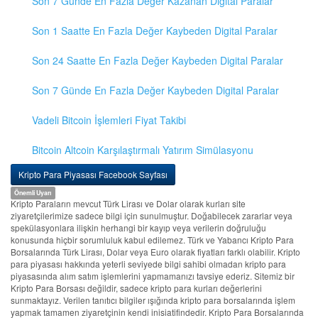
Son 7 Günde En Fazla Değer Kazanan Digital Paralar
Son 1 Saatte En Fazla Değer Kaybeden Digital Paralar
Son 24 Saatte En Fazla Değer Kaybeden Digital Paralar
Son 7 Günde En Fazla Değer Kaybeden Digital Paralar
Vadeli Bitcoin İşlemleri Fiyat Takibi
Bitcoin Altcoin Karşılaştırmalı Yatırım Simülasyonu
Kripto Para Piyasası Facebook Sayfası
Önemli Uyarı
Kripto Paraların mevcut Türk Lirası ve Dolar olarak kurları site
ziyaretçilerimize sadece bilgi için sunulmuştur. Doğabilecek zararlar veya
spekülasyonlara ilişkin herhangi bir kayıp veya verilerin doğruluğu
konusunda hiçbir sorumluluk kabul edilemez. Türk ve Yabancı Kripto Para
Borsalarında Türk Lirası, Dolar veya Euro olarak fiyatları farklı olabilir. Kripto
para piyasası hakkında yeterli seviyede bilgi sahibi olmadan kripto para
piyasasında alım satım işlemlerini yapmamanızı tavsiye ederiz. Sitemiz bir
Kripto Para Borsası değildir, sadece kripto para kurları değerlerini
sunmaktayız. Verilen tanıtıcı bilgiler ışığında kripto para borsalarında işlem
yapmak tamamen ziyaretçinin kendi inisiatifindedir. Kripto Para Borsalarında