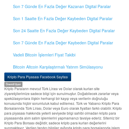
Son 7 Günde En Fazla Değer Kazanan Digital Paralar
Son 1 Saatte En Fazla Değer Kaybeden Digital Paralar
Son 24 Saatte En Fazla Değer Kaybeden Digital Paralar
Son 7 Günde En Fazla Değer Kaybeden Digital Paralar
Vadeli Bitcoin İşlemleri Fiyat Takibi
Bitcoin Altcoin Karşılaştırmalı Yatırım Simülasyonu
Kripto Para Piyasası Facebook Sayfası
Önemli Uyarı
Kripto Paraların mevcut Türk Lirası ve Dolar olarak kurları site
ziyaretçilerimize sadece bilgi için sunulmuştur. Doğabilecek zararlar veya
spekülasyonlara ilişkin herhangi bir kayıp veya verilerin doğruluğu
konusunda hiçbir sorumluluk kabul edilemez. Türk ve Yabancı Kripto Para
Borsalarında Türk Lirası, Dolar veya Euro olarak fiyatları farklı olabilir. Kripto
para piyasası hakkında yeterli seviyede bilgi sahibi olmadan kripto para
piyasasında alım satım işlemlerini yapmamanızı tavsiye ederiz. Sitemiz bir
Kripto Para Borsası değildir, sadece kripto para kurları değerlerini
sunmaktayız. Verilen tanıtıcı bilgiler ışığında kripto para borsalarında işlem