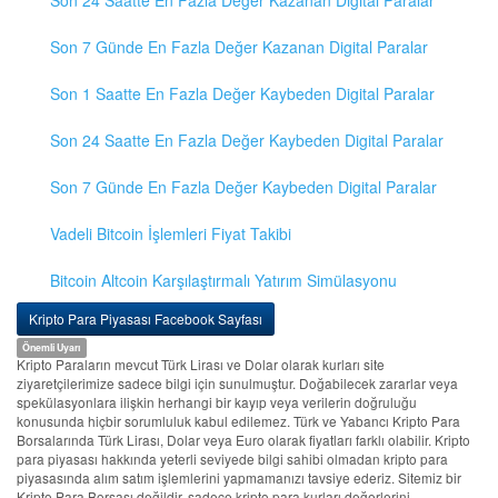
Son 24 Saatte En Fazla Değer Kazanan Digital Paralar
Son 7 Günde En Fazla Değer Kazanan Digital Paralar
Son 1 Saatte En Fazla Değer Kaybeden Digital Paralar
Son 24 Saatte En Fazla Değer Kaybeden Digital Paralar
Son 7 Günde En Fazla Değer Kaybeden Digital Paralar
Vadeli Bitcoin İşlemleri Fiyat Takibi
Bitcoin Altcoin Karşılaştırmalı Yatırım Simülasyonu
Kripto Para Piyasası Facebook Sayfası
Önemli Uyarı
Kripto Paraların mevcut Türk Lirası ve Dolar olarak kurları site
ziyaretçilerimize sadece bilgi için sunulmuştur. Doğabilecek zararlar veya
spekülasyonlara ilişkin herhangi bir kayıp veya verilerin doğruluğu
konusunda hiçbir sorumluluk kabul edilemez. Türk ve Yabancı Kripto Para
Borsalarında Türk Lirası, Dolar veya Euro olarak fiyatları farklı olabilir. Kripto
para piyasası hakkında yeterli seviyede bilgi sahibi olmadan kripto para
piyasasında alım satım işlemlerini yapmamanızı tavsiye ederiz. Sitemiz bir
Kripto Para Borsası değildir, sadece kripto para kurları değerlerini