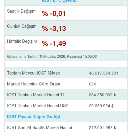
IOST BTC Çevirici
Saatlik Değişim
% -0,01
Günlük Değişim
% -3,13
Haftalık Değişim
% -1,49
Güncelleme Tarihi: 10 Ağustos 2026, Pazartesi 15:05:03
Toplam Mevcut IOST Miktarı
48.617.354.501
Market Hacmine Göre Sırası
624
IOST Toplam Market Hacmi TL
984.350.992 ₺
IOST Toplam Market Hacmi USD
20.630.924 $
IOST Piyasa Değeri Grafiği
IOST Son 24 Saatlik Market Hacmi
272.501.987 ₺