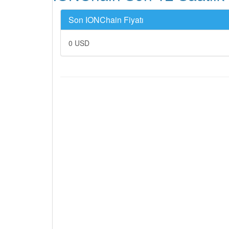
Son IONChain Fiyatı
0 USD