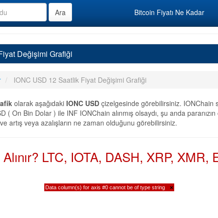
Bitcoin Fiyatı Ne Kadar
iyat Değişimi Grafiği
r
IONC USD 12 Saatlik Fiyat Değişimi Grafiği
afik
olarak aşağıdaki
IONC USD
çizelgesinde görebilirsiniz. IONChain
 ( On Bin Dolar ) ile INF IONChain alınmış olsaydı, şu anda paranızın 
 ve artış veya azalışların ne zaman olduğunu görebilirsiniz.
n Alınır? LTC, IOTA, DASH, XRP, XMR, E
Data column(s) for axis #0 cannot be of type string
×