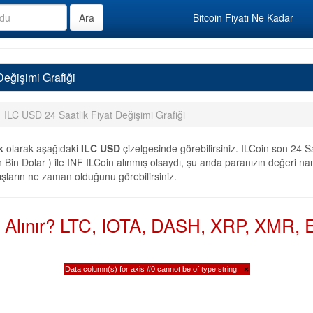
Bitcoin Fiyatı Ne Kadar
Değişimi Grafiği
ILC USD 24 Saatlik Fiyat Değişimi Grafiği
k
olarak aşağıdaki
ILC USD
çizelgesinde görebilirsiniz. ILCoin son 24 
in Dolar ) ile INF ILCoin alınmış olsaydı, şu anda paranızın değeri nan
lışların ne zaman olduğunu görebilirsiniz.
n Alınır? LTC, IOTA, DASH, XRP, XMR, E
Data column(s) for axis #0 cannot be of type string
×