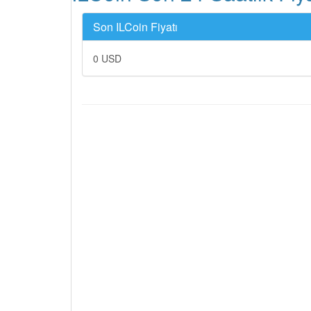
Son ILCoin Fiyatı
0 USD