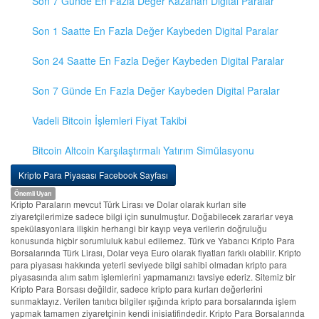
Son 7 Günde En Fazla Değer Kazanan Digital Paralar
Son 1 Saatte En Fazla Değer Kaybeden Digital Paralar
Son 24 Saatte En Fazla Değer Kaybeden Digital Paralar
Son 7 Günde En Fazla Değer Kaybeden Digital Paralar
Vadeli Bitcoin İşlemleri Fiyat Takibi
Bitcoin Altcoin Karşılaştırmalı Yatırım Simülasyonu
Kripto Para Piyasası Facebook Sayfası
Önemli Uyarı
Kripto Paraların mevcut Türk Lirası ve Dolar olarak kurları site
ziyaretçilerimize sadece bilgi için sunulmuştur. Doğabilecek zararlar veya
spekülasyonlara ilişkin herhangi bir kayıp veya verilerin doğruluğu
konusunda hiçbir sorumluluk kabul edilemez. Türk ve Yabancı Kripto Para
Borsalarında Türk Lirası, Dolar veya Euro olarak fiyatları farklı olabilir. Kripto
para piyasası hakkında yeterli seviyede bilgi sahibi olmadan kripto para
piyasasında alım satım işlemlerini yapmamanızı tavsiye ederiz. Sitemiz bir
Kripto Para Borsası değildir, sadece kripto para kurları değerlerini
sunmaktayız. Verilen tanıtıcı bilgiler ışığında kripto para borsalarında işlem
yapmak tamamen ziyaretçinin kendi inisiatifindedir. Kripto Para Borsalarında