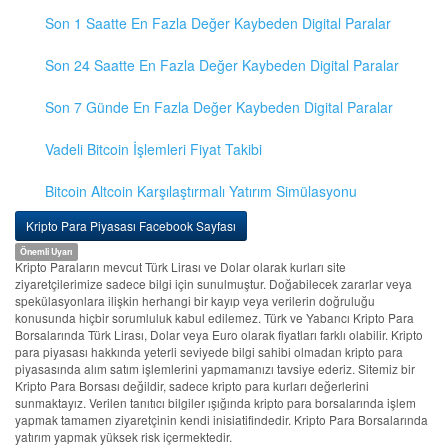
Son 1 Saatte En Fazla Değer Kaybeden Digital Paralar
Son 24 Saatte En Fazla Değer Kaybeden Digital Paralar
Son 7 Günde En Fazla Değer Kaybeden Digital Paralar
Vadeli Bitcoin İşlemleri Fiyat Takibi
Bitcoin Altcoin Karşılaştırmalı Yatırım Simülasyonu
Kripto Para Piyasası Facebook Sayfası
Önemli Uyarı
Kripto Paraların mevcut Türk Lirası ve Dolar olarak kurları site
ziyaretçilerimize sadece bilgi için sunulmuştur. Doğabilecek zararlar veya
spekülasyonlara ilişkin herhangi bir kayıp veya verilerin doğruluğu
konusunda hiçbir sorumluluk kabul edilemez. Türk ve Yabancı Kripto Para
Borsalarında Türk Lirası, Dolar veya Euro olarak fiyatları farklı olabilir. Kripto
para piyasası hakkında yeterli seviyede bilgi sahibi olmadan kripto para
piyasasında alım satım işlemlerini yapmamanızı tavsiye ederiz. Sitemiz bir
Kripto Para Borsası değildir, sadece kripto para kurları değerlerini
sunmaktayız. Verilen tanıtıcı bilgiler ışığında kripto para borsalarında işlem
yapmak tamamen ziyaretçinin kendi inisiatifindedir. Kripto Para Borsalarında
yatırım yapmak yüksek risk içermektedir.