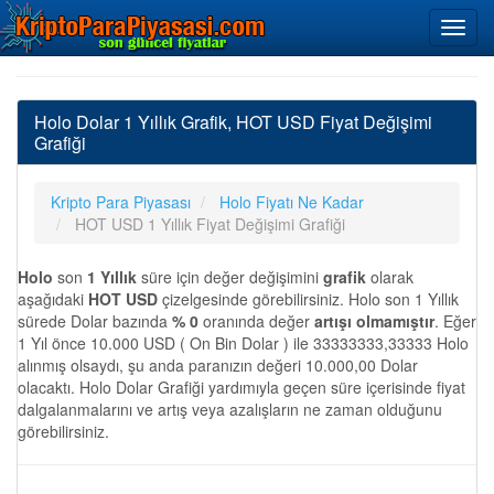
Holo Dolar 1 Yıllık Grafik, HOT USD Fiyat Değişimi
Grafiği
Kripto Para Piyasası
Holo Fiyatı Ne Kadar
HOT USD 1 Yıllık Fiyat Değişimi Grafiği
Holo
son
1 Yıllık
süre için değer değişimini
grafik
olarak
aşağıdaki
HOT USD
çizelgesinde görebilirsiniz. Holo son 1 Yıllık
sürede Dolar bazında
% 0
oranında değer
artışı olmamıştır
. Eğer
1 Yıl önce 10.000 USD ( On Bin Dolar ) ile 33333333,33333 Holo
alınmış olsaydı, şu anda paranızın değeri 10.000,00 Dolar
olacaktı. Holo Dolar Grafiği yardımıyla geçen süre içerisinde fiyat
dalgalanmalarını ve artış veya azalışların ne zaman olduğunu
görebilirsiniz.