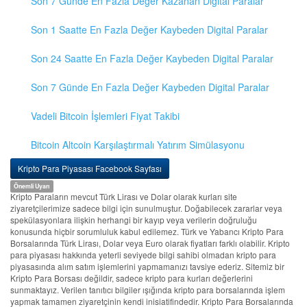
Son 7 Günde En Fazla Değer Kazanan Digital Paralar
Son 1 Saatte En Fazla Değer Kaybeden Digital Paralar
Son 24 Saatte En Fazla Değer Kaybeden Digital Paralar
Son 7 Günde En Fazla Değer Kaybeden Digital Paralar
Vadeli Bitcoin İşlemleri Fiyat Takibi
Bitcoin Altcoin Karşılaştırmalı Yatırım Simülasyonu
Kripto Para Piyasası Facebook Sayfası
Önemli Uyarı
Kripto Paraların mevcut Türk Lirası ve Dolar olarak kurları site
ziyaretçilerimize sadece bilgi için sunulmuştur. Doğabilecek zararlar veya
spekülasyonlara ilişkin herhangi bir kayıp veya verilerin doğruluğu
konusunda hiçbir sorumluluk kabul edilemez. Türk ve Yabancı Kripto Para
Borsalarında Türk Lirası, Dolar veya Euro olarak fiyatları farklı olabilir. Kripto
para piyasası hakkında yeterli seviyede bilgi sahibi olmadan kripto para
piyasasında alım satım işlemlerini yapmamanızı tavsiye ederiz. Sitemiz bir
Kripto Para Borsası değildir, sadece kripto para kurları değerlerini
sunmaktayız. Verilen tanıtıcı bilgiler ışığında kripto para borsalarında işlem
yapmak tamamen ziyaretçinin kendi inisiatifindedir. Kripto Para Borsalarında