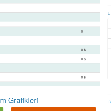
E
0
0 ₺
0 $
0 ₺
m Grafikleri
IC